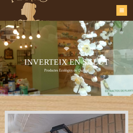
Login
Usuario
Contraseña
INVERTEIX EN SALUT
Productes Ecològics de Qualitat
Register
|
Lost your password?
Support
Lorem ipsum dolor sit amet: