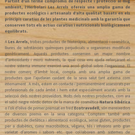
Partint d’un ferme compromís de respecte i protecció al mig
Aenean commodo ligula eget dolor. Aenean massa. Cum sociis natoque
ambient, l’Herbolari Les Arrels ofereix una amplia gama de
penatibus et magnis dis parturient montes, nascetur ridiculus mus.
productes ecològics i artesanals d’alta qualitat basats en els
Donec quam felis, ultricies nec.
principis curatius de les plantes medicinals amb la garantía que
conserven tots els actius curatius i nutricionals biològicament
equilibrats.
A
Les Arrels,
trobes productes de fitoteràpia, alimentació i cosmètica,
lliures de substàncies químiques perjudicials u organismes modificats
genèticament. Aquests productes conserven un major nombre
d’antioxidants i micro nutrients, la qual cosa ens ajuda reforçarant el
nostre sistema immune exercint una acció global sobre l’organisme. El
nostre comerç d’àmbit local, compta amb una amplia gama de
productes que l’ajudaran cuidant de la seva salut tant externa com
internament . A més, estem en contacte i permanentment assesorats per
professionals de cada àmbit i hem estat especialment acurats amb la
selecció dels nostres proveïdors. Molts dels nostres productes, com ara
el sabó negre nórdic detox de la marca de cosmética
Natura Sibérica
o l’oli d’oliva de primer premsat en fred
Ecotravadell
, són mereixedors
de diversos premis en la seva categoria. Comptem també amb
productes de dietètica i alimentació ecològica, sense gluten, productes
per a diabètics, cuina macrobiótica, végana, tés i infusions amb gran
varietat d’aromes i sabors etc. que col.laboren amb sistemes de