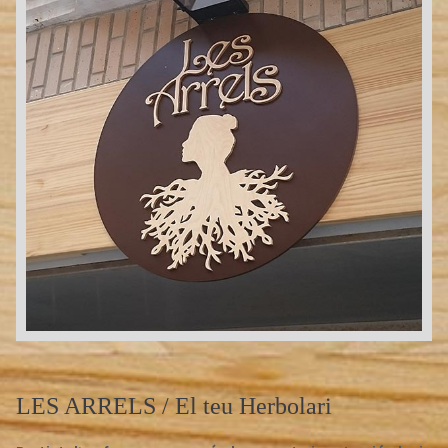
24h
/ 365days
We offer support for our customers
Mon - Fri 8:00am - 5:00pm
(GMT +1)
Get in touch
Cybersteel Inc.
376-293 City Road, Suite 600
San Francisco, CA 94102
Have any questions?
+44 1234 567 890
Drop us a line
info@yourdomain.com
About us
LES ARRELS /
El teu Herbolari
Lorem ipsum dolor sit amet, consectetuer adipiscing elit.