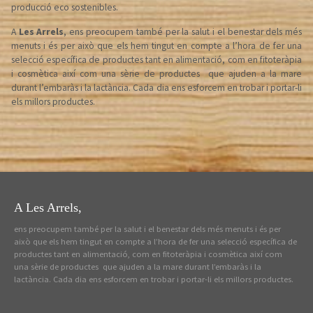
producció eco sostenibles.
A
Les Arrels
, ens preocupem també per la salut i el benestar dels més
menuts i és per això que els hem tingut en compte a l’hora de fer una
selecció específica de productes tant en alimentació, com en fitoteràpia
i cosmètica així com una sèrie de productes que ajuden a la mare
durant l’embaràs i la lactància. Cada dia ens esforcem en trobar i portar-li
els millors productes.
A Les Arrels,
ens preocupem també per la salut i el benestar dels més menuts i és per
això que els hem tingut en compte a l’hora de fer una selecció específica de
productes tant en alimentació, com en fitoteràpia i cosmètica així com
una sèrie de productes que ajuden a la mare durant l’embaràs i la
lactància. Cada dia ens esforcem en trobar i portar-li els millors productes.